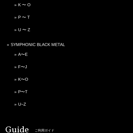
K 〜 O
P 〜 T
U 〜 Z
SYMPHONIC BLACK METAL
A〜E
F〜J
K〜O
P〜T
U~Z
Guide
ご利用ガイド