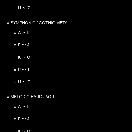
U 〜 Z
SYMPHONIC / GOTHIC METAL
A 〜 E
F 〜 J
K 〜 O
P 〜 T
U 〜 Z
MELODIC HARD / AOR
A 〜 E
F 〜 J
K 〜 O