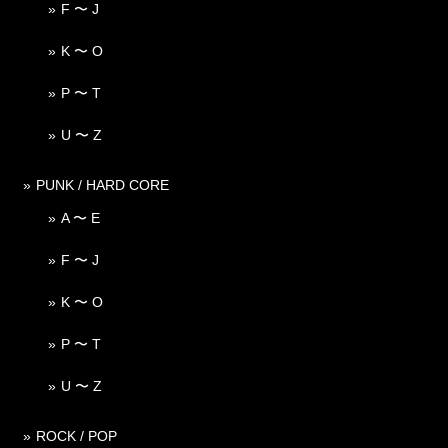
F 〜 J
K 〜 O
P 〜 T
U 〜 Z
PUNK / HARD CORE
A 〜 E
F 〜 J
K 〜 O
P 〜 T
U 〜 Z
ROCK / POP