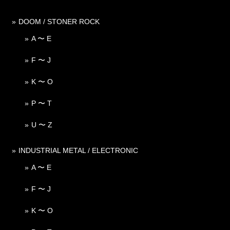
DOOM / STONER ROCK
A 〜 E
F 〜 J
K 〜 O
P 〜 T
U 〜 Z
INDUSTRIAL METAL / ELECTRONIC
A 〜 E
F 〜 J
K 〜 O