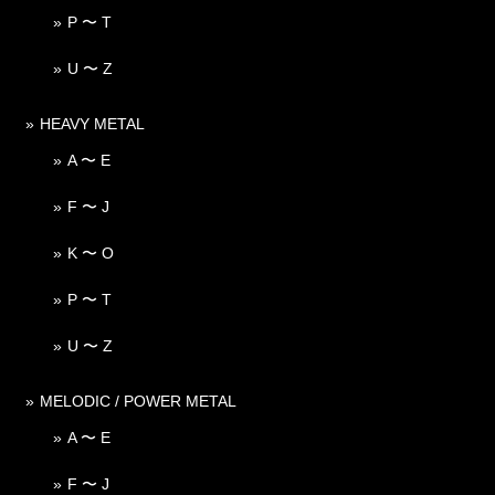
P 〜 T
U 〜 Z
HEAVY METAL
A 〜 E
F 〜 J
K 〜 O
P 〜 T
U 〜 Z
MELODIC / POWER METAL
A 〜 E
F 〜 J