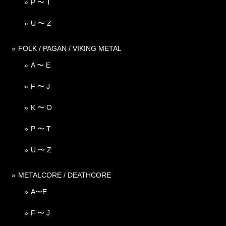
P 〜 T
U 〜 Z
FOLK / PAGAN / VIKING METAL
A 〜 E
F 〜 J
K 〜 O
P 〜 T
U 〜 Z
METALCORE / DEATHCORE
A〜E
F 〜 J