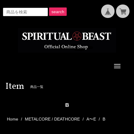
search
Toggle
navigati
Item
商品一覧
B
Home
METALCORE / DEATHCORE
A〜E
B