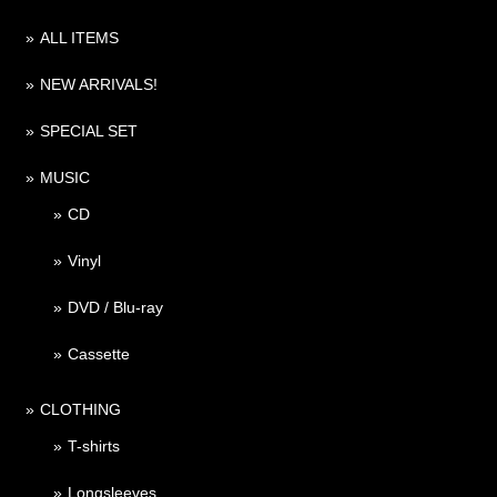
ALL ITEMS
NEW ARRIVALS!
SPECIAL SET
MUSIC
CD
Vinyl
DVD / Blu-ray
Cassette
CLOTHING
T-shirts
Longsleeves