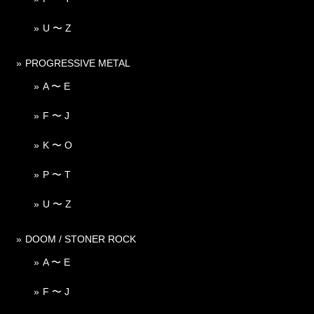
U 〜 Z
PROGRESSIVE METAL
A 〜 E
F 〜 J
K 〜 O
P 〜 T
U 〜 Z
DOOM / STONER ROCK
A 〜 E
F 〜 J