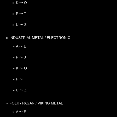
K 〜 O
P 〜 T
U 〜 Z
INDUSTRIAL METAL / ELECTRONIC
A 〜 E
F 〜 J
K 〜 O
P 〜 T
U 〜 Z
FOLK / PAGAN / VIKING METAL
A 〜 E