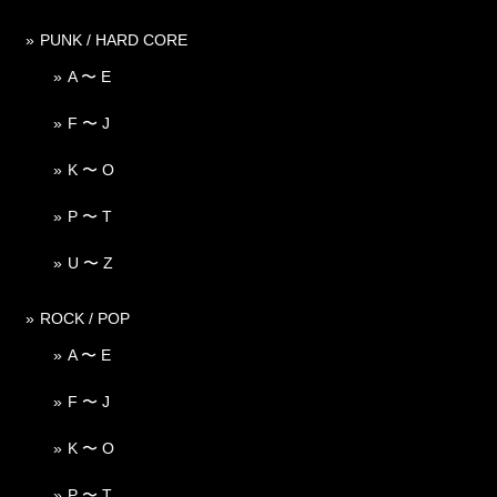
PUNK / HARD CORE
A 〜 E
F 〜 J
K 〜 O
P 〜 T
U 〜 Z
ROCK / POP
A 〜 E
F 〜 J
K 〜 O
P 〜 T