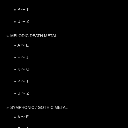
P 〜 T
U 〜 Z
MELODIC DEATH METAL
A 〜 E
F 〜 J
K 〜 O
P 〜 T
U 〜 Z
SYMPHONIC / GOTHIC METAL
A 〜 E