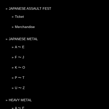
JAPANESE ASSAULT FEST
Ticket
Merchandise
JAPANESE METAL
A 〜 E
F 〜 J
K 〜 O
P 〜 T
U 〜 Z
HEAVY METAL
A 〜 E