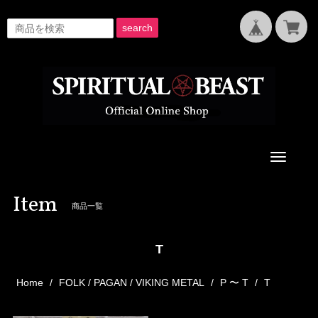
search
Toggle
navigati
Item
商品一覧
T
Home
FOLK / PAGAN / VIKING METAL
P 〜 T
T