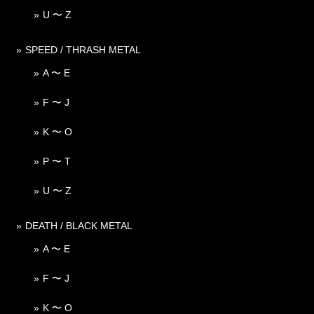
U 〜 Z
SPEED / THRASH METAL
A 〜 E
F 〜 J
K 〜 O
P 〜 T
U 〜 Z
DEATH / BLACK METAL
A 〜 E
F 〜 J
K 〜 O