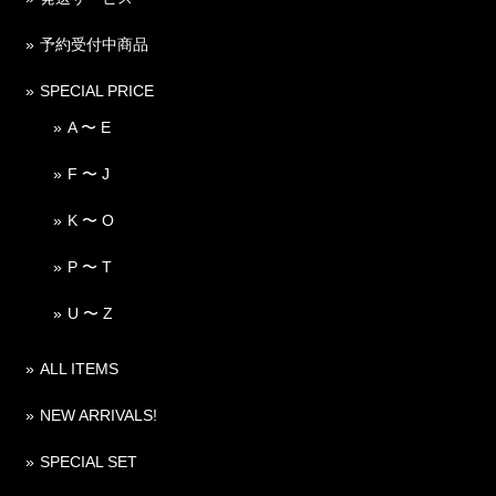
予約受付中商品
SPECIAL PRICE
A 〜 E
F 〜 J
K 〜 O
P 〜 T
U 〜 Z
ALL ITEMS
NEW ARRIVALS!
SPECIAL SET