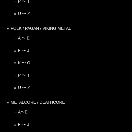
P 〜 T
U 〜 Z
FOLK / PAGAN / VIKING METAL
A 〜 E
F 〜 J
K 〜 O
P 〜 T
U 〜 Z
METALCORE / DEATHCORE
A〜E
F 〜 J