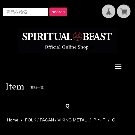
search
Toggle
navigati
Item
商品一覧
Q
Home
FOLK / PAGAN / VIKING METAL
P 〜 T
Q