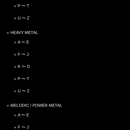
P 〜 T
U 〜 Z
HEAVY METAL
A 〜 E
F 〜 J
K 〜 O
P 〜 T
U 〜 Z
MELODIC / POWER METAL
A 〜 E
F 〜 J