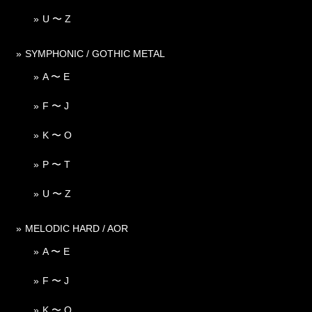
U 〜 Z
SYMPHONIC / GOTHIC METAL
A 〜 E
F 〜 J
K 〜 O
P 〜 T
U 〜 Z
MELODIC HARD / AOR
A 〜 E
F 〜 J
K 〜 O