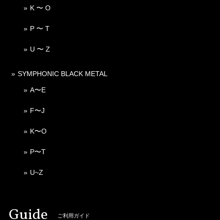
K 〜 O
P 〜 T
U 〜 Z
SYMPHONIC BLACK METAL
A〜E
F〜J
K〜O
P〜T
U~Z
Guide
ご利用ガイド