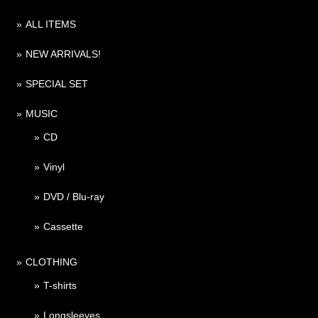
ALL ITEMS
NEW ARRIVALS!
SPECIAL SET
MUSIC
CD
Vinyl
DVD / Blu-ray
Cassette
CLOTHING
T-shirts
Longsleeves