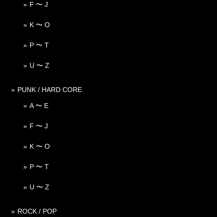
F 〜 J
K 〜 O
P 〜 T
U 〜 Z
PUNK / HARD CORE
A 〜 E
F 〜 J
K 〜 O
P 〜 T
U 〜 Z
ROCK / POP