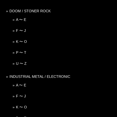
DOOM / STONER ROCK
A 〜 E
F 〜 J
K 〜 O
P 〜 T
U 〜 Z
INDUSTRIAL METAL / ELECTRONIC
A 〜 E
F 〜 J
K 〜 O