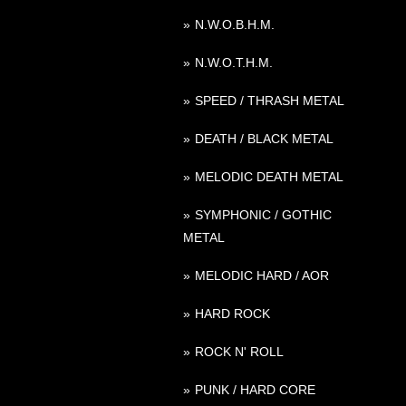
N.W.O.B.H.M.
N.W.O.T.H.M.
SPEED / THRASH METAL
DEATH / BLACK METAL
MELODIC DEATH METAL
SYMPHONIC / GOTHIC
METAL
MELODIC HARD / AOR
HARD ROCK
ROCK N' ROLL
PUNK / HARD CORE