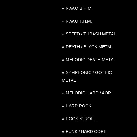
N.W.O.B.H.M.
N.W.O.T.H.M.
SPEED / THRASH METAL
DEATH / BLACK METAL
MELODIC DEATH METAL
SYMPHONIC / GOTHIC
METAL
MELODIC HARD / AOR
HARD ROCK
ROCK N' ROLL
PUNK / HARD CORE