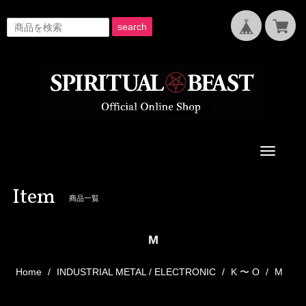
search
Toggle
navigati
Item
商品一覧
M
Home
INDUSTRIAL METAL / ELECTRONIC
K 〜 O
M