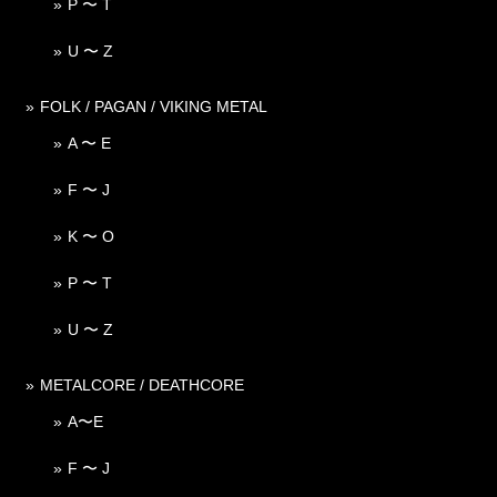
P 〜 T
U 〜 Z
FOLK / PAGAN / VIKING METAL
A 〜 E
F 〜 J
K 〜 O
P 〜 T
U 〜 Z
METALCORE / DEATHCORE
A〜E
F 〜 J