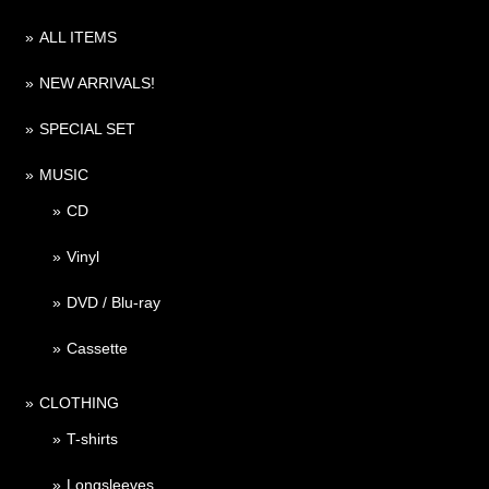
ALL ITEMS
NEW ARRIVALS!
SPECIAL SET
MUSIC
CD
Vinyl
DVD / Blu-ray
Cassette
CLOTHING
T-shirts
Longsleeves