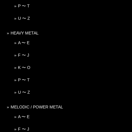
P 〜 T
U 〜 Z
HEAVY METAL
A 〜 E
F 〜 J
K 〜 O
P 〜 T
U 〜 Z
MELODIC / POWER METAL
A 〜 E
F 〜 J