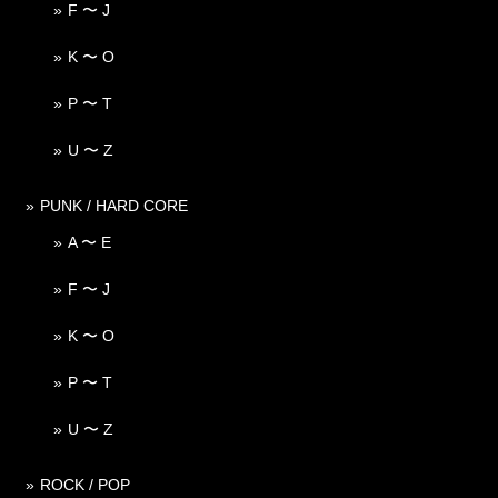
F 〜 J
K 〜 O
P 〜 T
U 〜 Z
PUNK / HARD CORE
A 〜 E
F 〜 J
K 〜 O
P 〜 T
U 〜 Z
ROCK / POP