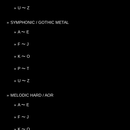
U 〜 Z
SYMPHONIC / GOTHIC METAL
A 〜 E
F 〜 J
K 〜 O
P 〜 T
U 〜 Z
MELODIC HARD / AOR
A 〜 E
F 〜 J
K 〜 O