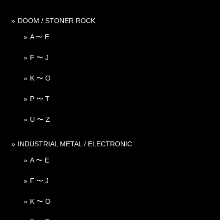
DOOM / STONER ROCK
A 〜 E
F 〜 J
K 〜 O
P 〜 T
U 〜 Z
INDUSTRIAL METAL / ELECTRONIC
A 〜 E
F 〜 J
K 〜 O