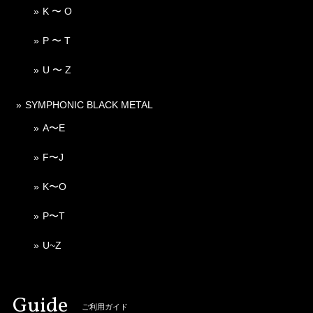
K 〜 O
P 〜 T
U 〜 Z
SYMPHONIC BLACK METAL
A〜E
F〜J
K〜O
P〜T
U~Z
Guide
ご利用ガイド