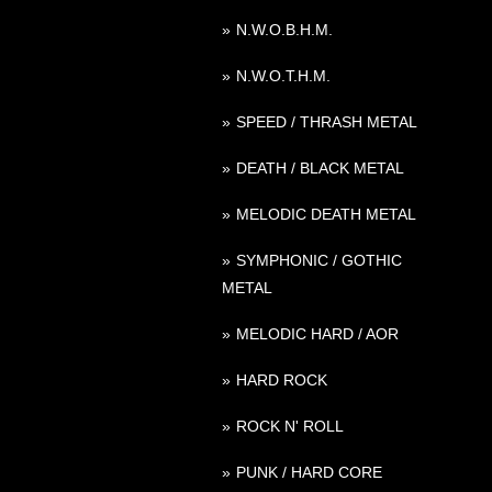
N.W.O.B.H.M.
N.W.O.T.H.M.
SPEED / THRASH METAL
DEATH / BLACK METAL
MELODIC DEATH METAL
SYMPHONIC / GOTHIC
METAL
MELODIC HARD / AOR
HARD ROCK
ROCK N' ROLL
PUNK / HARD CORE