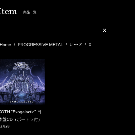
Item
商品一覧
X
Home
PROGRESSIVE METAL
U 〜 Z
X
XOTH "Exogalactic" 日
本盤CD（ボートラ付）
¥2,828