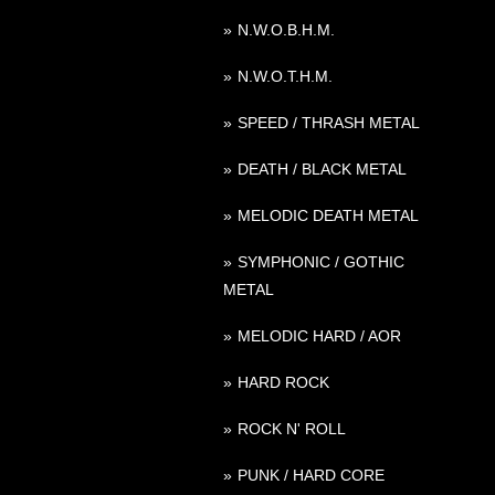
N.W.O.B.H.M.
N.W.O.T.H.M.
SPEED / THRASH METAL
DEATH / BLACK METAL
MELODIC DEATH METAL
SYMPHONIC / GOTHIC
METAL
MELODIC HARD / AOR
HARD ROCK
ROCK N' ROLL
PUNK / HARD CORE