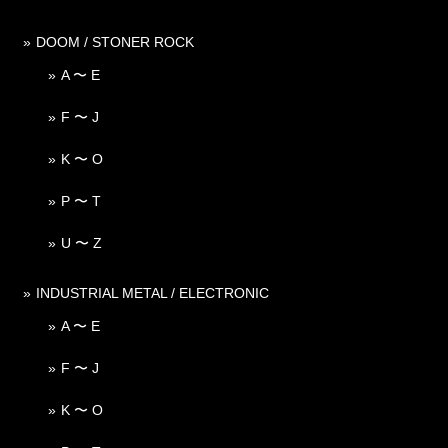
DOOM / STONER ROCK
A 〜 E
F 〜 J
K 〜 O
P 〜 T
U 〜 Z
INDUSTRIAL METAL / ELECTRONIC
A 〜 E
F 〜 J
K 〜 O