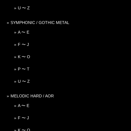
U 〜 Z
SYMPHONIC / GOTHIC METAL
A 〜 E
F 〜 J
K 〜 O
P 〜 T
U 〜 Z
MELODIC HARD / AOR
A 〜 E
F 〜 J
K 〜 O