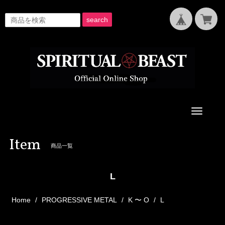
search
Toggle
navigati
Item
商品一覧
L
Home
PROGRESSIVE METAL
K 〜 O
L