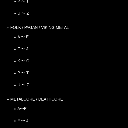
P 〜 T
U 〜 Z
FOLK / PAGAN / VIKING METAL
A 〜 E
F 〜 J
K 〜 O
P 〜 T
U 〜 Z
METALCORE / DEATHCORE
A〜E
F 〜 J