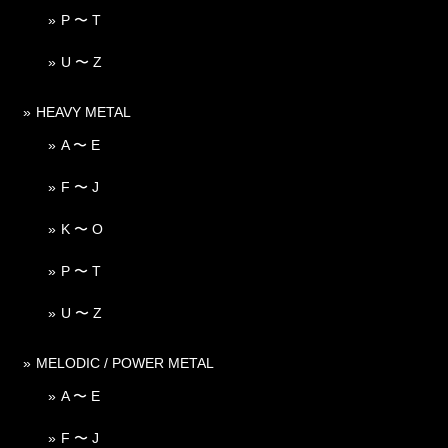
P 〜 T
U 〜 Z
HEAVY METAL
A 〜 E
F 〜 J
K 〜 O
P 〜 T
U 〜 Z
MELODIC / POWER METAL
A 〜 E
F 〜 J