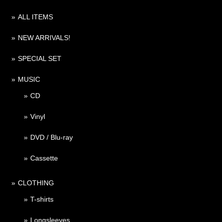
ALL ITEMS
NEW ARRIVALS!
SPECIAL SET
MUSIC
CD
Vinyl
DVD / Blu-ray
Cassette
CLOTHING
T-shirts
Longsleeves