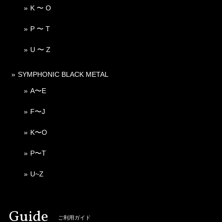
K 〜 O
P 〜 T
U 〜 Z
SYMPHONIC BLACK METAL
A〜E
F〜J
K〜O
P〜T
U~Z
Guide
ご利用ガイド