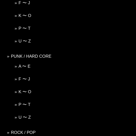
F 〜 J
K 〜 O
P 〜 T
U 〜 Z
PUNK / HARD CORE
A 〜 E
F 〜 J
K 〜 O
P 〜 T
U 〜 Z
ROCK / POP