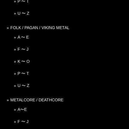
P 〜 T
U 〜 Z
FOLK / PAGAN / VIKING METAL
A 〜 E
F 〜 J
K 〜 O
P 〜 T
U 〜 Z
METALCORE / DEATHCORE
A〜E
F 〜 J