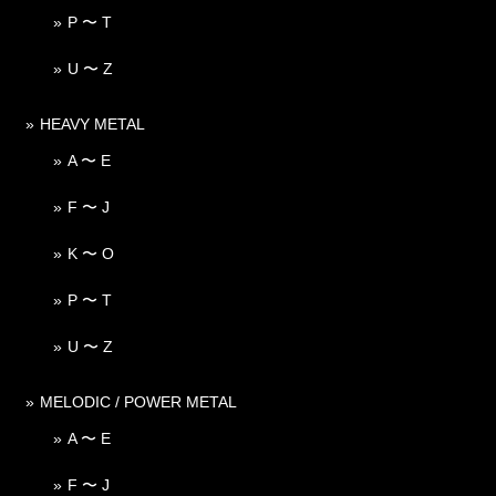
P 〜 T
U 〜 Z
HEAVY METAL
A 〜 E
F 〜 J
K 〜 O
P 〜 T
U 〜 Z
MELODIC / POWER METAL
A 〜 E
F 〜 J