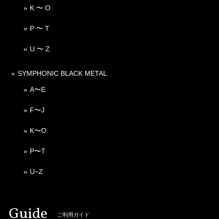
K 〜 O
P 〜 T
U 〜 Z
SYMPHONIC BLACK METAL
A〜E
F〜J
K〜O
P〜T
U~Z
Guide
ご利用ガイド