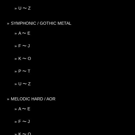
U 〜 Z
SYMPHONIC / GOTHIC METAL
A 〜 E
F 〜 J
K 〜 O
P 〜 T
U 〜 Z
MELODIC HARD / AOR
A 〜 E
F 〜 J
K 〜 O