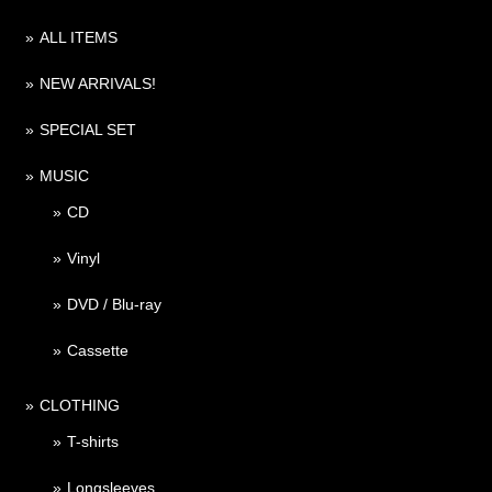
ALL ITEMS
NEW ARRIVALS!
SPECIAL SET
MUSIC
CD
Vinyl
DVD / Blu-ray
Cassette
CLOTHING
T-shirts
Longsleeves