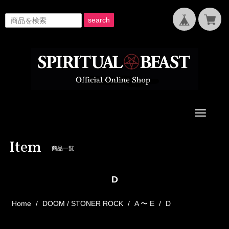
search
Toggle
navigati
Item
商品一覧
D
Home
DOOM / STONER ROCK
A 〜 E
D