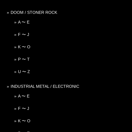
DOOM / STONER ROCK
A 〜 E
F 〜 J
K 〜 O
P 〜 T
U 〜 Z
INDUSTRIAL METAL / ELECTRONIC
A 〜 E
F 〜 J
K 〜 O