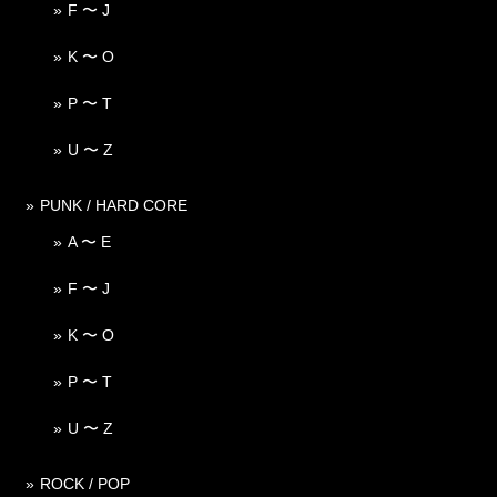
F 〜 J
K 〜 O
P 〜 T
U 〜 Z
PUNK / HARD CORE
A 〜 E
F 〜 J
K 〜 O
P 〜 T
U 〜 Z
ROCK / POP