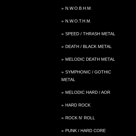
N.W.O.B.H.M.
N.W.O.T.H.M.
SPEED / THRASH METAL
DEATH / BLACK METAL
MELODIC DEATH METAL
SYMPHONIC / GOTHIC
METAL
MELODIC HARD / AOR
HARD ROCK
ROCK N' ROLL
PUNK / HARD CORE