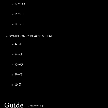
K 〜 O
P 〜 T
U 〜 Z
SYMPHONIC BLACK METAL
A〜E
F〜J
K〜O
P〜T
U~Z
Guide
ご利用ガイド