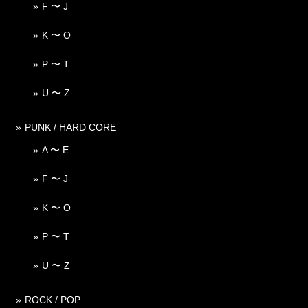
F 〜 J
K 〜 O
P 〜 T
U 〜 Z
PUNK / HARD CORE
A 〜 E
F 〜 J
K 〜 O
P 〜 T
U 〜 Z
ROCK / POP