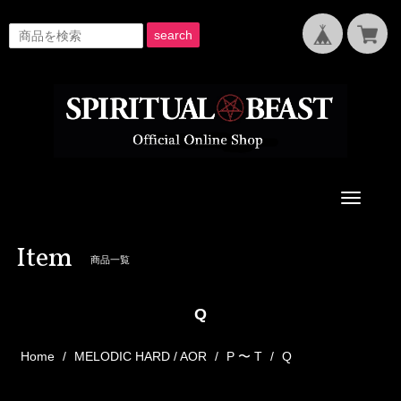
search
Toggle
navigati
Item
商品一覧
Q
Home
MELODIC HARD / AOR
P 〜 T
Q