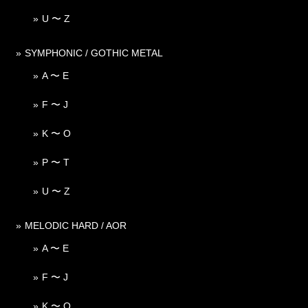
U 〜 Z
SYMPHONIC / GOTHIC METAL
A 〜 E
F 〜 J
K 〜 O
P 〜 T
U 〜 Z
MELODIC HARD / AOR
A 〜 E
F 〜 J
K 〜 O