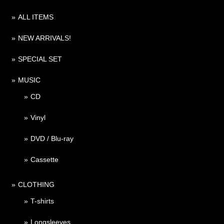
ALL ITEMS
NEW ARRIVALS!
SPECIAL SET
MUSIC
CD
Vinyl
DVD / Blu-ray
Cassette
CLOTHING
T-shirts
Longsleeves