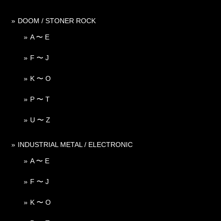
DOOM / STONER ROCK
A 〜 E
F 〜 J
K 〜 O
P 〜 T
U 〜 Z
INDUSTRIAL METAL / ELECTRONIC
A 〜 E
F 〜 J
K 〜 O