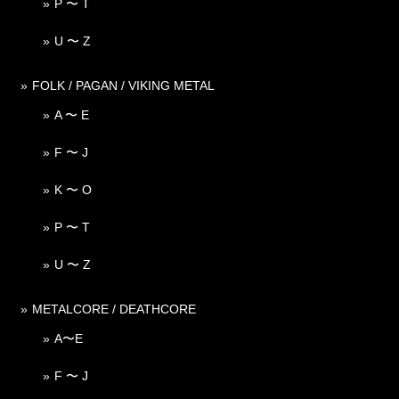
P 〜 T
U 〜 Z
FOLK / PAGAN / VIKING METAL
A 〜 E
F 〜 J
K 〜 O
P 〜 T
U 〜 Z
METALCORE / DEATHCORE
A〜E
F 〜 J