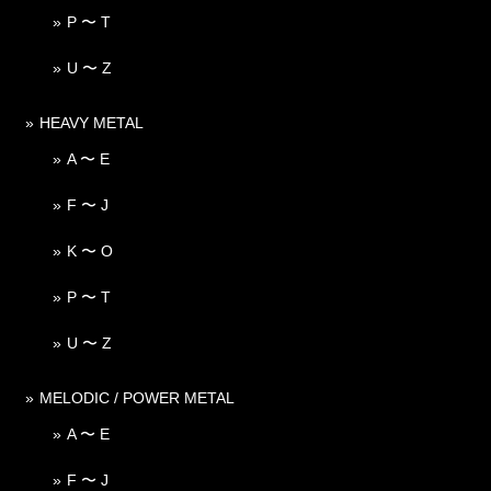
P 〜 T
U 〜 Z
HEAVY METAL
A 〜 E
F 〜 J
K 〜 O
P 〜 T
U 〜 Z
MELODIC / POWER METAL
A 〜 E
F 〜 J