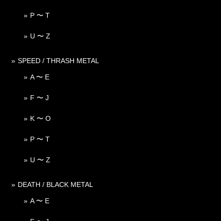
P 〜 T
U 〜 Z
SPEED / THRASH METAL
A 〜 E
F 〜 J
K 〜 O
P 〜 T
U 〜 Z
DEATH / BLACK METAL
A 〜 E