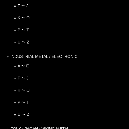
F 〜 J
K 〜 O
P 〜 T
U 〜 Z
INDUSTRIAL METAL / ELECTRONIC
A 〜 E
F 〜 J
K 〜 O
P 〜 T
U 〜 Z
FOLK / PAGAN / VIKING METAL