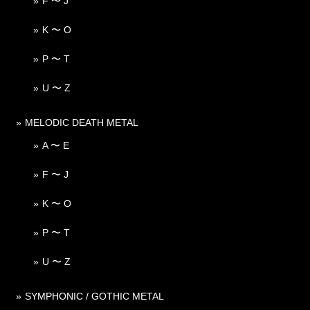
F 〜 J
K 〜 O
P 〜 T
U 〜 Z
MELODIC DEATH METAL
A 〜 E
F 〜 J
K 〜 O
P 〜 T
U 〜 Z
SYMPHONIC / GOTHIC METAL