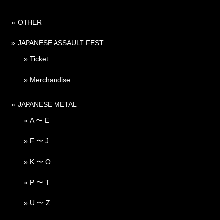
OTHER
JAPANESE ASSAULT FEST
Ticket
Merchandise
JAPANESE METAL
A 〜 E
F 〜 J
K 〜 O
P 〜 T
U 〜 Z