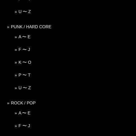
U 〜 Z
PUNK / HARD CORE
A 〜 E
F 〜 J
K 〜 O
P 〜 T
U 〜 Z
ROCK / POP
A 〜 E
F 〜 J