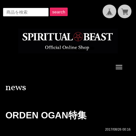
search
Toggle
navigati
news
ORDEN OGAN特集
2017/08/26 00:16