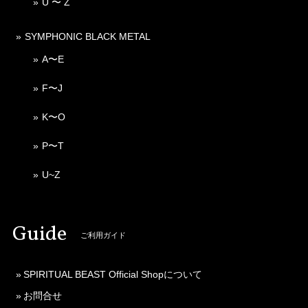
U 〜 Z
SYMPHONIC BLACK METAL
A〜E
F〜J
K〜O
P〜T
U~Z
Guide
ご利用ガイド
SPIRITUAL BEAST Official Shopについて
お問合せ